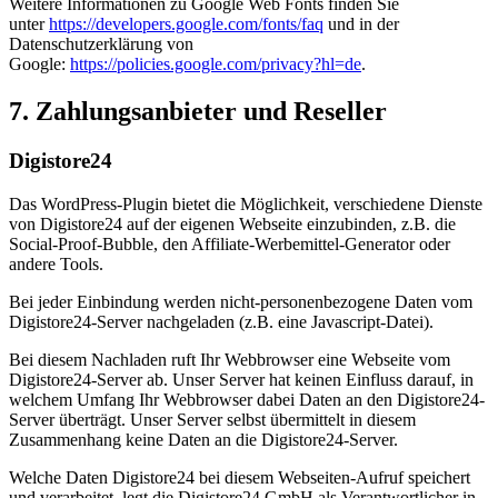
Weitere Informationen zu Google Web Fonts finden Sie
unter
https://developers.google.com/fonts/faq
und in der
Datenschutzerklärung von
Google:
https://policies.google.com/privacy?hl=de
.
7. Zahlungsanbieter und Reseller
Digistore24
Das WordPress-Plugin bietet die Möglichkeit, verschiedene Dienste
von Digistore24 auf der eigenen Webseite einzubinden, z.B. die
Social-Proof-Bubble, den Affiliate-Werbemittel-Generator oder
andere Tools.
Bei jeder Einbindung werden nicht-personenbezogene Daten vom
Digistore24-Server nachgeladen (z.B. eine Javascript-Datei).
Bei diesem Nachladen ruft Ihr Webbrowser eine Webseite vom
Digistore24-Server ab. Unser Server hat keinen Einfluss darauf, in
welchem Umfang Ihr Webbrowser dabei Daten an den Digistore24-
Server überträgt. Unser Server selbst übermittelt in diesem
Zusammenhang keine Daten an die Digistore24-Server.
Welche Daten Digistore24 bei diesem Webseiten-Aufruf speichert
und verarbeitet, legt die Digistore24 GmbH als Verantwortlicher in